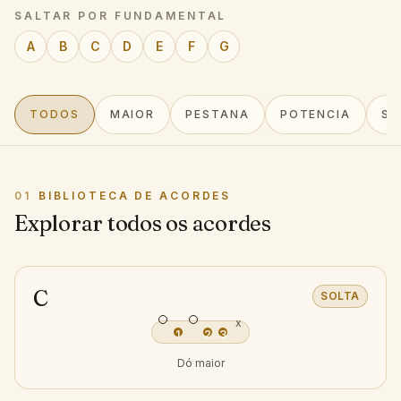
SALTAR POR FUNDAMENTAL
A
B
C
D
E
F
G
TODOS
MAIOR
PESTANA
POTENCIA
SE
01
BIBLIOTECA DE ACORDES
Explorar todos os acordes
C
SOLTA
x
1
2
3
Dó maior