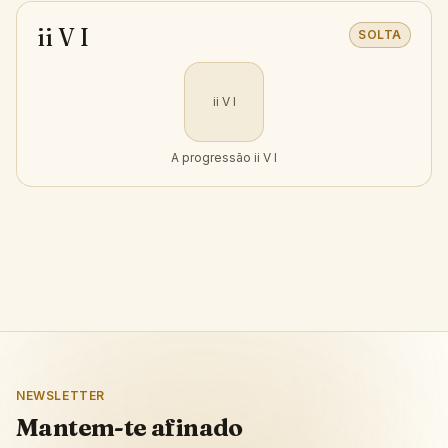
ii V I
SOLTA
ii V I
A progressão ii V I
NEWSLETTER
Mantem-te afinado