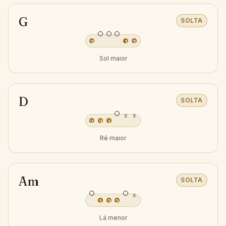
G
SOLTA
3
1
2
Sol maior
D
SOLTA
x
x
2
3
1
Ré maior
Am
SOLTA
x
1
3
2
Lá menor