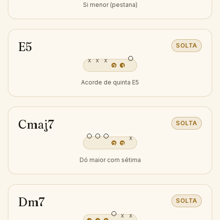
Si menor (pestana)
E5
SOLTA
x
x
x
2
1
Acorde de quinta E5
Cmaj7
SOLTA
x
2
3
Dó maior com sétima
Dm7
SOLTA
x
x