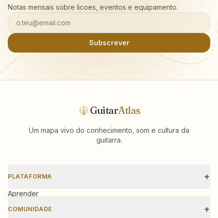
Notas mensais sobre licoes, eventos e equipamento.
o.teu@email.com
Subscrever
Guitar
Atlas
Um mapa vivo do conhecimento, som e cultura da
guitarra.
+
PLATAFORMA
Aprender
Escalas
+
COMUNIDADE