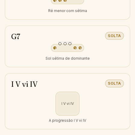
1
1
2
Ré menor com sétima
G7
SOLTA
1
2
3
Sol sétima de dominante
I V vi IV
SOLTA
I V vi IV
A progressão I V vi IV