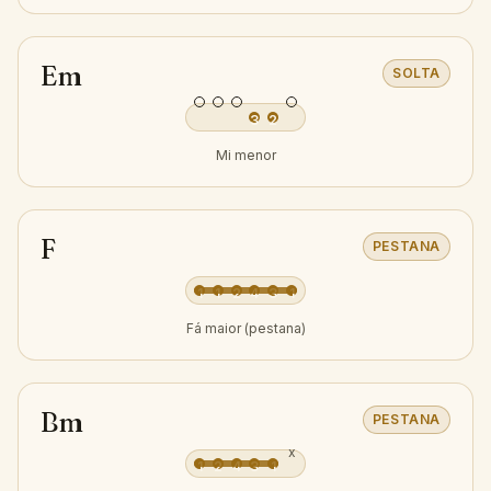
Em
SOLTA
3
2
Mi menor
F
PESTANA
1
1
2
4
3
1
Fá maior (pestana)
Bm
PESTANA
x
1
2
4
3
1