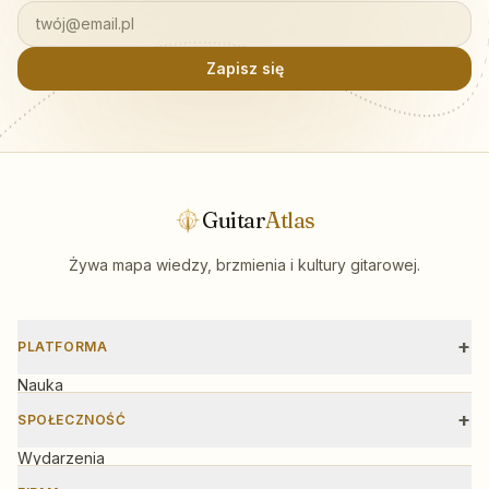
twó
j@email.pl
Zapisz się
Guitar
Atlas
Żywa mapa wiedzy, brzmienia i kultury gitarowej.
+
PLATFORMA
Nauka
Skale
+
SPOŁECZNOŚĆ
Narzędzia
Wydarzenia
Warsztaty