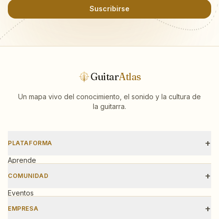
Suscribirse
Guitar
Atlas
Un mapa vivo del conocimiento, el sonido y la cultura de
la guitarra.
+
PLATAFORMA
Aprende
Escalas
+
COMUNIDAD
Herramientas
Eventos
Talleres
+
EMPRESA