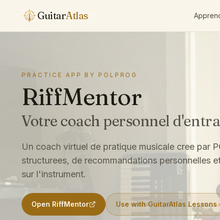
Aller au contenu
Guitar
Atlas
Appren
PRACTICE APP BY POLPROG
RiffMentor
Votre coach personnel d'entr
Un coach virtuel de pratique musicale cree par
structurees, de recommandations personnelles et 
sur l'instrument.
Open RiffMentor
Use with GuitarAtlas Lessons