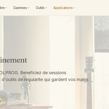
dre
Gammes
Outils
Applications
ainement
 POLPROG. Beneficiez de sessions
d'outils de regularite qui gardent vos mains