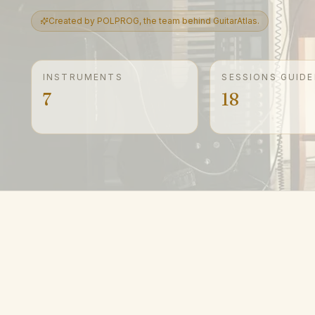
Created by POLPROG, the team behind GuitarAtlas.
INSTRUMENTS
SESSIONS GUIDE
7
18