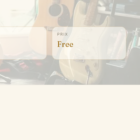
S
PRIX
Free