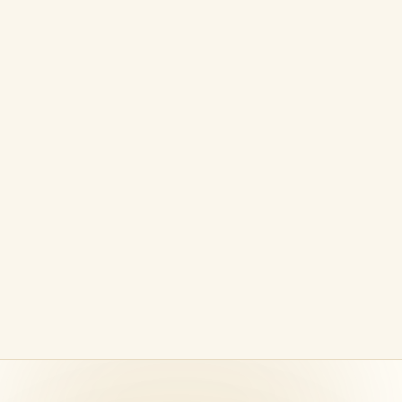
BROWSER EXTENSION BY POLPROG
LoopIt
Schleife, verlangsame und meistere jede
Videophrase
Eine Browser-Erweiterung von POLPROG, mit der
Musiker jeden Videoabschnitt praezise in
Schleife legen und fuer konzentriertes Ueben
verlangsamen koennen.
App-Seite öffnen