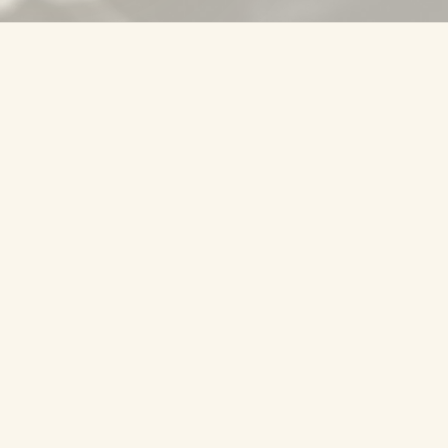
01
GRIFFBRETT
Positionen auf dem Hals
POSITION
Position 1
Position 2
Position 3
Position 4
Position 5